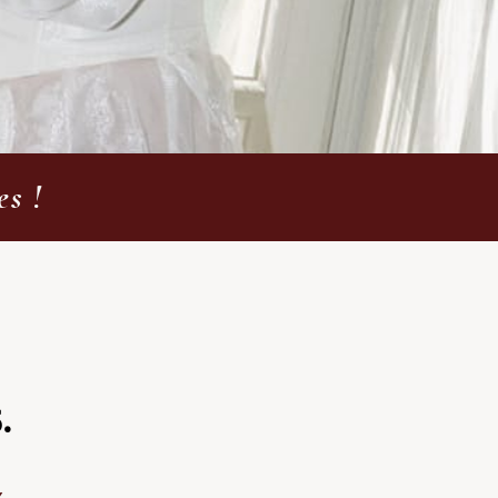
es !
.