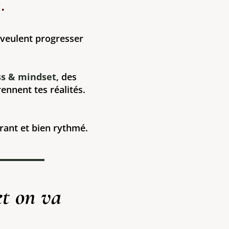
.
veulent progresser
ss & mindset
, des
nnent tes réalités.
irant et bien rythmé.
et on va